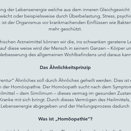
rung der Lebensenergie welche aus dem inneren Gleichgewicht g
wächt oder beispielsweise durch Überbelastung, Stress, psych
 ist der Organismus vor krankmachenden Einflüssen wie Bakterie
mehr geschützt.
ischen Arzneimittel können wir die, ins schwanken geratene L
auf diese weise wird der Mensch in seinem Ganzen – Körper und
n Verbesserung des allgemeinen Wohlbefindens und daraus kann 
Das Ähnlichkeitsprinzip
urentur“ Ähnliches soll durch Ähnliches geheilt werden. Dies ist
en der Homöopathie. Der Homöopath sucht nach dem Symptom
lmittel – dem Similimum – dieses vermag im gesunden Zusta
Kranke mit sich bringt. Durch dieses Vermögen des Heilmittels
e Lebensenergie abgegeben und der Heilungsprozess dadurch 
Was ist „Homöopathie“?