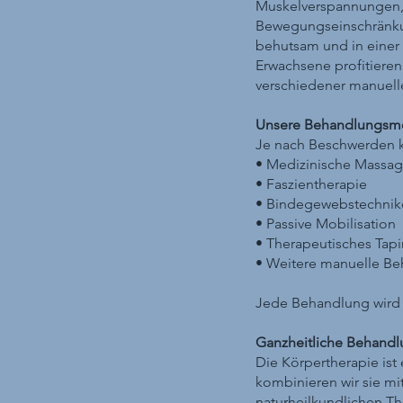
Muskelverspannungen, 
Bewegungseinschränkun
behutsam und in einer
Erwachsene profitiere
verschiedener manuell
Unsere Behandlungsm
Je nach Beschwerden 
• Medizinische Massa
• Faszientherapie
• Bindegewebstechnik
• Passive Mobilisation
• Therapeutisches Tap
• Weitere manuelle B
Jede Behandlung wird 
Ganzheitliche Behand
Die Körpertherapie ist
kombinieren wir sie m
naturheilkundlichen The