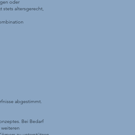
ngen oder
stets altersgerecht,
Kombination
rfnisse abgestimmt.
onzeptes. Bei Bedarf
 weiteren
 Körpers zu unterstützen