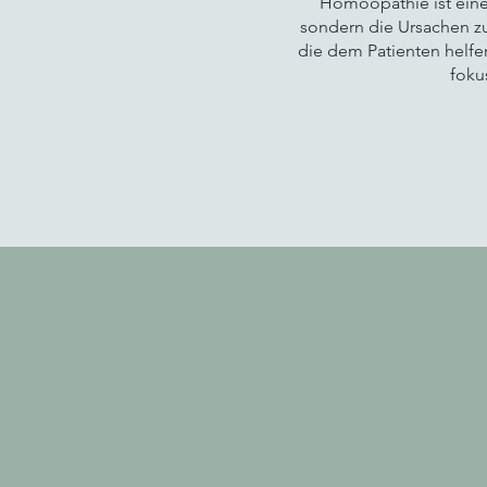
Homöopathie ist eine
sondern die Ursachen zu
die dem Patienten helfe
foku