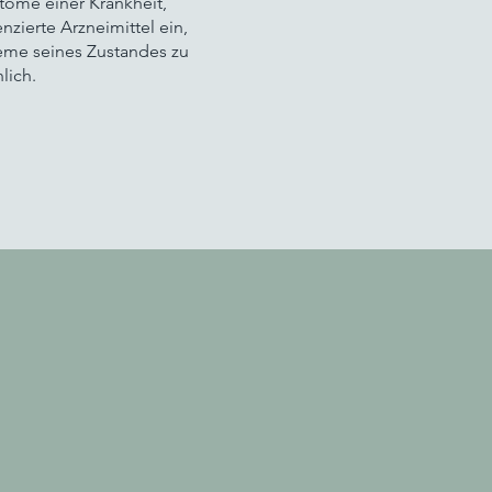
tome einer Krankheit,
zierte Arzneimittel ein,
leme seines Zustandes zu
lich.