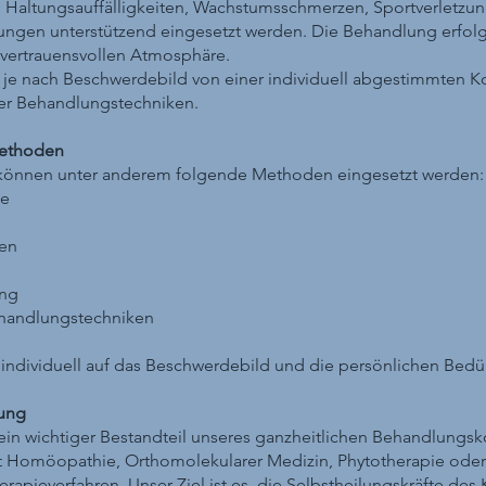
Haltungsauffälligkeiten, Wachstumsschmerzen, Sportverletzu
gen unterstützend eingesetzt werden. Die Behandlung erfolgt 
 vertrauensvollen Atmosphäre.
n je nach Beschwerdebild von einer individuell abgestimmten 
er Behandlungstechniken.
ethoden
können unter anderem folgende Methoden eingesetzt werden:
ge
en
ing
ehandlungstechniken
individuell auf das Beschwerdebild und die persönlichen Bedü
lung
 ein wichtiger Bestandteil unseres ganzheitlichen Behandlungsk
it Homöopathie, Orthomolekularer Medizin, Phytotherapie oder
rapieverfahren. Unser Ziel ist es, die Selbstheilungskräfte des