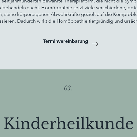
 seit jahrhunderten bewährte Therapieform, die nicht die Symp
 behandeln sucht. Homöopathie setzt viele verschiedene, poten
n, seine körpereigenen Abwehrkräfte gezielt auf die Kernprob
ssieren. Dadurch wirkt die Homöopathie tiefgründig und ursäch
Terminvereinbarung
03.
Kinderheilkunde